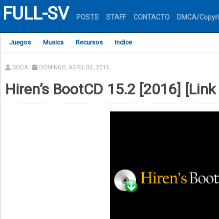
FULL-SV
POSTS
STAFF
CONTACTO
DMCA/Copyri
Juegos
Musica
Recursos
Indice
SODA
|
DOMINGO, ABRIL 03, 2016
Hiren’s BootCD 15.2 [2016] [Link