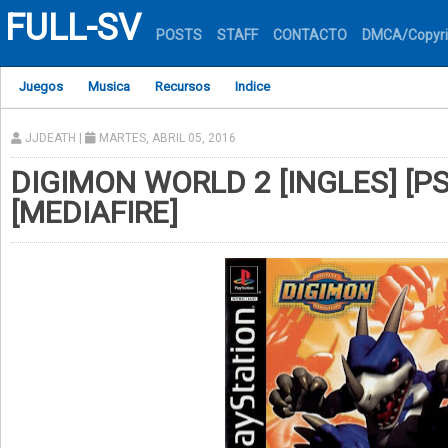
FULL-SV
POSTS
STAFF
CONTACTO
DMCA/Copyri
Juegos
Musica
Recursos
Indice
JJDEATH
|
MARTES, ABRIL 05, 2016
DIGIMON WORLD 2 [INGLES] [PS
[MEDIAFIRE]